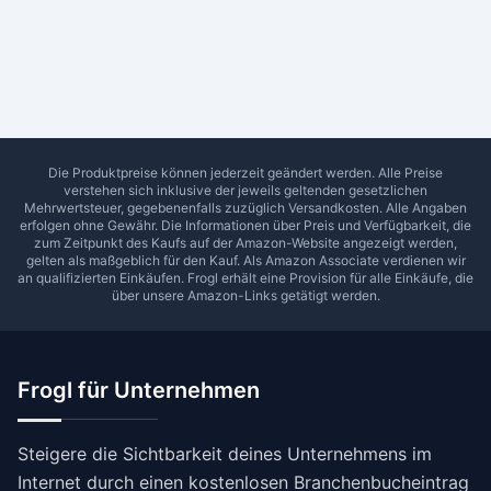
Ab Sterne
0
1
2
3
4
5
SUCHEN
Die Produktpreise können jederzeit geändert werden. Alle Preise
verstehen sich inklusive der jeweils geltenden gesetzlichen
Mehrwertsteuer, gegebenenfalls zuzüglich Versandkosten. Alle Angaben
erfolgen ohne Gewähr. Die Informationen über Preis und Verfügbarkeit, die
zum Zeitpunkt des Kaufs auf der Amazon-Website angezeigt werden,
gelten als maßgeblich für den Kauf. Als Amazon Associate verdienen wir
an qualifizierten Einkäufen.
Frogl
erhält eine Provision für alle Einkäufe, die
über unsere Amazon-Links getätigt werden.
Frogl für Unternehmen
Steigere die Sichtbarkeit deines Unternehmens im
Internet durch einen kostenlosen Branchenbucheintrag