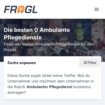
Die besten 0 Ambulante
Pflegedienste
Finde den besten Ambulante Pflegedienste für dein
Projekt
Suche anpassen
Filter
Wonach suchst du?
Deine Suche ergab leider keine Treffer. Bist du
Unternehmer und möchtest dein Unternehmen in
Stadt oder Postleitzahl
die Rubrik
Ambulanter Pflegedienst
kostenlos
Umkreis in Km
eintragen?
5
10
15
20
25
30