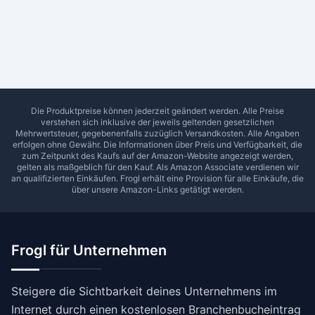
Ab Sterne
0
1
2
3
4
5
SUCHEN
Die Produktpreise können jederzeit geändert werden. Alle Preise
verstehen sich inklusive der jeweils geltenden gesetzlichen
Mehrwertsteuer, gegebenenfalls zuzüglich Versandkosten. Alle Angaben
erfolgen ohne Gewähr. Die Informationen über Preis und Verfügbarkeit, die
zum Zeitpunkt des Kaufs auf der Amazon-Website angezeigt werden,
gelten als maßgeblich für den Kauf. Als Amazon Associate verdienen wir
an qualifizierten Einkäufen.
Frogl
erhält eine Provision für alle Einkäufe, die
über unsere Amazon-Links getätigt werden.
Frogl für Unternehmen
Steigere die Sichtbarkeit deines Unternehmens im
Internet durch einen kostenlosen Branchenbucheintrag