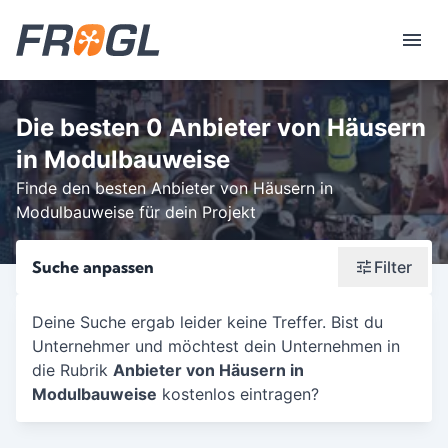
Die besten 0 Anbieter von Häusern
in Modulbauweise
Finde den besten Anbieter von Häusern in
Modulbauweise für dein Projekt
Suche anpassen
Filter
Wonach suchst du?
Deine Suche ergab leider keine Treffer. Bist du
Unternehmer und möchtest dein Unternehmen in
Stadt oder Postleitzahl
die Rubrik
Anbieter von Häusern in
Umkreis in Km
Modulbauweise
kostenlos eintragen?
5
10
15
20
25
30