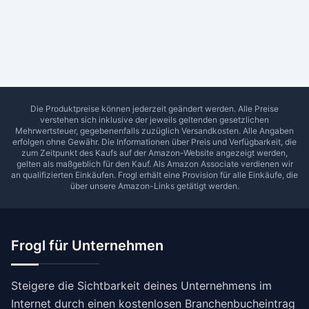
Ab Sterne
0
1
2
3
4
5
SUCHEN
Die Produktpreise können jederzeit geändert werden. Alle Preise
verstehen sich inklusive der jeweils geltenden gesetzlichen
Mehrwertsteuer, gegebenenfalls zuzüglich Versandkosten. Alle Angaben
erfolgen ohne Gewähr. Die Informationen über Preis und Verfügbarkeit, die
zum Zeitpunkt des Kaufs auf der Amazon-Website angezeigt werden,
gelten als maßgeblich für den Kauf. Als Amazon Associate verdienen wir
an qualifizierten Einkäufen.
Frogl
erhält eine Provision für alle Einkäufe, die
über unsere Amazon-Links getätigt werden.
Frogl für Unternehmen
Steigere die Sichtbarkeit deines Unternehmens im
Internet durch einen kostenlosen Branchenbucheintrag