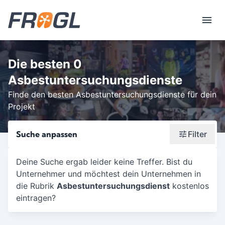
Die besten 0
Asbestuntersuchungsdienste
Finde den besten Asbestuntersuchungsdienste für dein
Projekt
Suche anpassen
Filter
Wonach suchst du?
Deine Suche ergab leider keine Treffer. Bist du
Unternehmer und möchtest dein Unternehmen in
Stadt oder Postleitzahl
die Rubrik
Asbestuntersuchungsdienst
kostenlos
Umkreis in Km
eintragen?
5
10
15
20
25
30