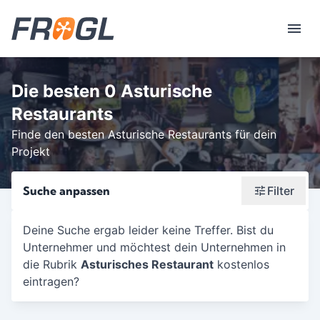
Die besten 0 Asturische
Restaurants
Finde den besten Asturische Restaurants für dein
Projekt
Suche anpassen
Filter
Wonach suchst du?
Deine Suche ergab leider keine Treffer. Bist du
Unternehmer und möchtest dein Unternehmen in
Stadt oder Postleitzahl
die Rubrik
Asturisches Restaurant
kostenlos
Umkreis in Km
eintragen?
5
10
15
20
25
30