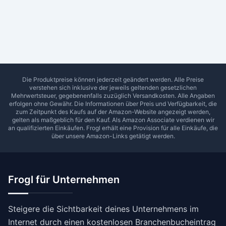
Ab Sterne
0
1
2
3
4
5
SUCHEN
Die Produktpreise können jederzeit geändert werden. Alle Preise
verstehen sich inklusive der jeweils geltenden gesetzlichen
Mehrwertsteuer, gegebenenfalls zuzüglich Versandkosten. Alle Angaben
erfolgen ohne Gewähr. Die Informationen über Preis und Verfügbarkeit, die
zum Zeitpunkt des Kaufs auf der Amazon-Website angezeigt werden,
gelten als maßgeblich für den Kauf. Als Amazon Associate verdienen wir
an qualifizierten Einkäufen.
Frogl
erhält eine Provision für alle Einkäufe, die
über unsere Amazon-Links getätigt werden.
Frogl für Unternehmen
Steigere die Sichtbarkeit deines Unternehmens im
Internet durch einen kostenlosen Branchenbucheintrag