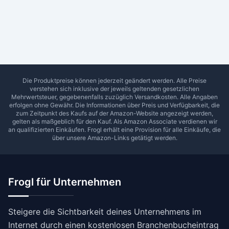
Ab Sterne
0
1
2
3
4
5
SUCHEN
Die Produktpreise können jederzeit geändert werden. Alle Preise
verstehen sich inklusive der jeweils geltenden gesetzlichen
Mehrwertsteuer, gegebenenfalls zuzüglich Versandkosten. Alle Angaben
erfolgen ohne Gewähr. Die Informationen über Preis und Verfügbarkeit, die
zum Zeitpunkt des Kaufs auf der Amazon-Website angezeigt werden,
gelten als maßgeblich für den Kauf. Als Amazon Associate verdienen wir
an qualifizierten Einkäufen.
Frogl
erhält eine Provision für alle Einkäufe, die
über unsere Amazon-Links getätigt werden.
Frogl für Unternehmen
Steigere die Sichtbarkeit deines Unternehmens im
Internet durch einen kostenlosen Branchenbucheintrag