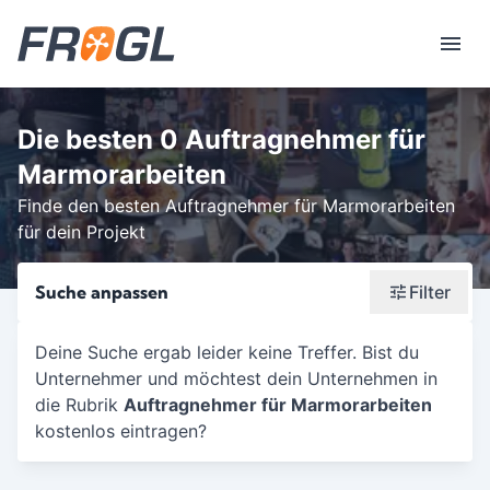
Die besten 0 Auftragnehmer für
Marmorarbeiten
Finde den besten Auftragnehmer für Marmorarbeiten
für dein Projekt
Suche anpassen
Filter
Wonach suchst du?
Deine Suche ergab leider keine Treffer. Bist du
Unternehmer und möchtest dein Unternehmen in
Stadt oder Postleitzahl
die Rubrik
Auftragnehmer für Marmorarbeiten
Umkreis in Km
kostenlos eintragen?
5
10
15
20
25
30