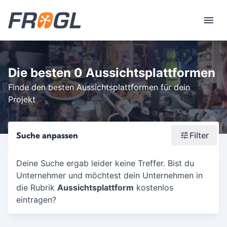
Die besten 0 Aussichtsplattformen
Finde den besten Aussichtsplattformen für dein
Projekt
Suche anpassen
Filter
Wonach suchst du?
Deine Suche ergab leider keine Treffer. Bist du
Unternehmer und möchtest dein Unternehmen in
Stadt oder Postleitzahl
die Rubrik
Aussichtsplattform
kostenlos
Umkreis in Km
eintragen?
5
10
15
20
25
30