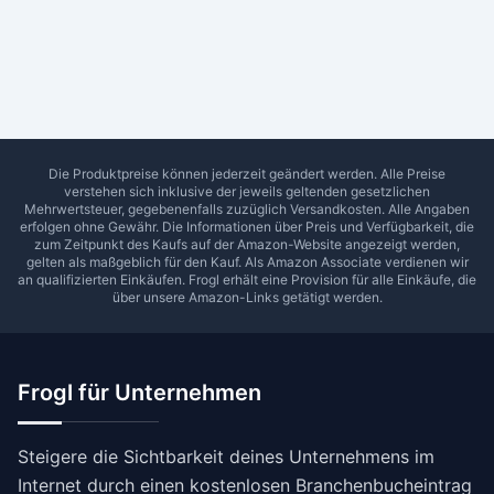
Ab Sterne
0
1
2
3
4
5
SUCHEN
Die Produktpreise können jederzeit geändert werden. Alle Preise
verstehen sich inklusive der jeweils geltenden gesetzlichen
Mehrwertsteuer, gegebenenfalls zuzüglich Versandkosten. Alle Angaben
erfolgen ohne Gewähr. Die Informationen über Preis und Verfügbarkeit, die
zum Zeitpunkt des Kaufs auf der Amazon-Website angezeigt werden,
gelten als maßgeblich für den Kauf. Als Amazon Associate verdienen wir
an qualifizierten Einkäufen.
Frogl
erhält eine Provision für alle Einkäufe, die
über unsere Amazon-Links getätigt werden.
Frogl für Unternehmen
Steigere die Sichtbarkeit deines Unternehmens im
Internet durch einen kostenlosen Branchenbucheintrag