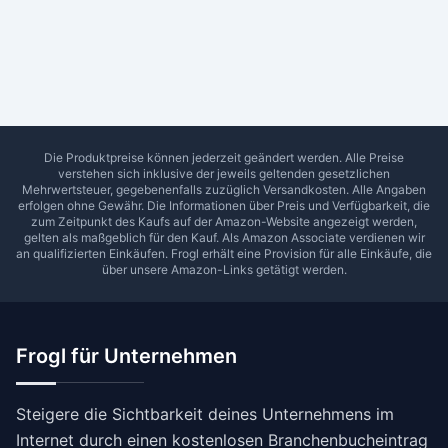
Ab Sterne
0
1
2
3
4
5
SUCHEN
Die Produktpreise können jederzeit geändert werden. Alle Preise
verstehen sich inklusive der jeweils geltenden gesetzlichen
Mehrwertsteuer, gegebenenfalls zuzüglich Versandkosten. Alle Angaben
erfolgen ohne Gewähr. Die Informationen über Preis und Verfügbarkeit, die
zum Zeitpunkt des Kaufs auf der Amazon-Website angezeigt werden,
gelten als maßgeblich für den Kauf. Als Amazon Associate verdienen wir
an qualifizierten Einkäufen.
Frogl
erhält eine Provision für alle Einkäufe, die
über unsere Amazon-Links getätigt werden.
Frogl für Unternehmen
Steigere die Sichtbarkeit deines Unternehmens im
Internet durch einen kostenlosen Branchenbucheintrag