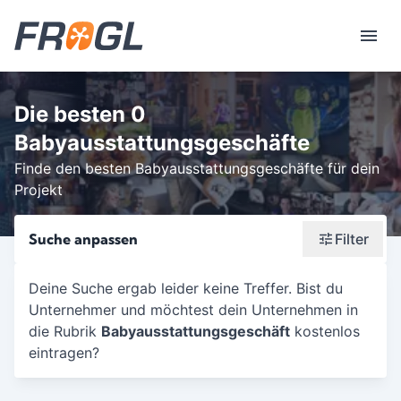
Die besten 0
Babyausstattungsgeschäfte
Finde den besten Babyausstattungsgeschäfte für dein
Projekt
Suche anpassen
Filter
Wonach suchst du?
Deine Suche ergab leider keine Treffer. Bist du
Unternehmer und möchtest dein Unternehmen in
Stadt oder Postleitzahl
die Rubrik
Babyausstattungsgeschäft
kostenlos
Umkreis in Km
eintragen?
5
10
15
20
25
30