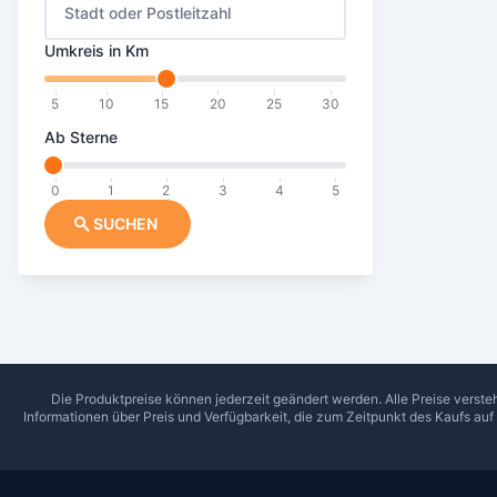
Stadt oder Postleitzahl
Umkreis in Km
5
10
15
20
25
30
Ab Sterne
0
1
2
3
4
5
SUCHEN
Die Produktpreise können jederzeit geändert werden. Alle Preise verste
Informationen über Preis und Verfügbarkeit, die zum Zeitpunkt des Kaufs au