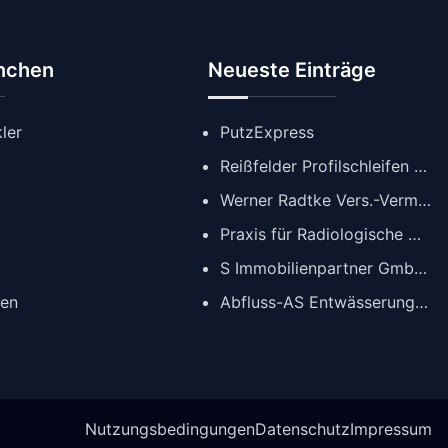
anchen
Neueste Einträge
ler
PutzExpress
Reißfelder Profilschleifen GmbH
Werner Radtke Vers.-Verm. GmbH
Praxis für Radiologische Diagnostik
S Immobilienpartner GmbH | Immobilienmakler Köln
gen
Abfluss-AS Entwässerungstechnik GmbH
Nutzungsbedingungen
Datenschutz
Impressum