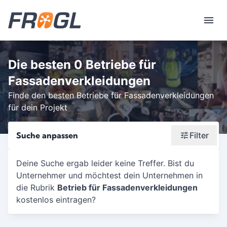
Die besten 0 Betriebe für
Fassadenverkleidungen
Finde den besten Betriebe für Fassadenverkleidungen
für dein Projekt
Suche anpassen
Filter
Wonach suchst du?
Deine Suche ergab leider keine Treffer. Bist du
Unternehmer und möchtest dein Unternehmen in
Stadt oder Postleitzahl
die Rubrik
Betrieb für Fassadenverkleidungen
Umkreis in Km
kostenlos eintragen?
5
10
15
20
25
30