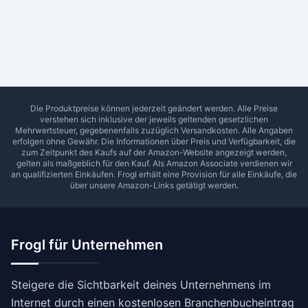
Ab Sterne
0
1
2
3
4
5
SUCHEN
Die Produktpreise können jederzeit geändert werden. Alle Preise
verstehen sich inklusive der jeweils geltenden gesetzlichen
Mehrwertsteuer, gegebenenfalls zuzüglich Versandkosten. Alle Angaben
erfolgen ohne Gewähr. Die Informationen über Preis und Verfügbarkeit, die
zum Zeitpunkt des Kaufs auf der Amazon-Website angezeigt werden,
gelten als maßgeblich für den Kauf. Als Amazon Associate verdienen wir
an qualifizierten Einkäufen.
Frogl
erhält eine Provision für alle Einkäufe, die
über unsere Amazon-Links getätigt werden.
Frogl für Unternehmen
Steigere die Sichtbarkeit deines Unternehmens im
Internet durch einen kostenlosen Branchenbucheintrag