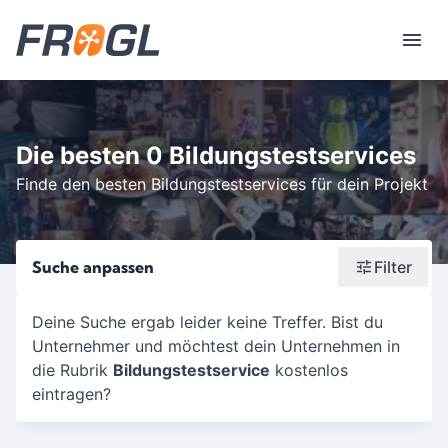
Die besten 0 Bildungstestservices
Finde den besten Bildungstestservices für dein Projekt
Suche anpassen
Filter
Wonach suchst du?
Deine Suche ergab leider keine Treffer. Bist du
Unternehmer und möchtest dein Unternehmen in
Stadt oder Postleitzahl
die Rubrik
Bildungstestservice
kostenlos
Umkreis in Km
eintragen?
5
10
15
20
25
30