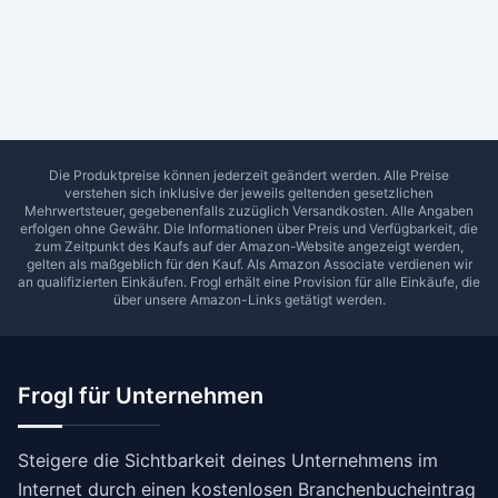
Ab Sterne
0
1
2
3
4
5
SUCHEN
Die Produktpreise können jederzeit geändert werden. Alle Preise
verstehen sich inklusive der jeweils geltenden gesetzlichen
Mehrwertsteuer, gegebenenfalls zuzüglich Versandkosten. Alle Angaben
erfolgen ohne Gewähr. Die Informationen über Preis und Verfügbarkeit, die
zum Zeitpunkt des Kaufs auf der Amazon-Website angezeigt werden,
gelten als maßgeblich für den Kauf. Als Amazon Associate verdienen wir
an qualifizierten Einkäufen.
Frogl
erhält eine Provision für alle Einkäufe, die
über unsere Amazon-Links getätigt werden.
Frogl für Unternehmen
Steigere die Sichtbarkeit deines Unternehmens im
Internet durch einen kostenlosen Branchenbucheintrag