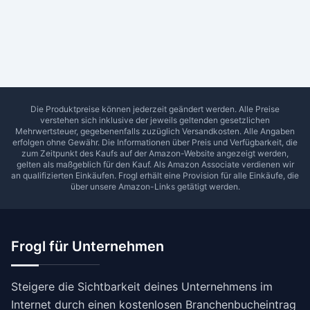
Ab Sterne
0
1
2
3
4
5
SUCHEN
Die Produktpreise können jederzeit geändert werden. Alle Preise
verstehen sich inklusive der jeweils geltenden gesetzlichen
Mehrwertsteuer, gegebenenfalls zuzüglich Versandkosten. Alle Angaben
erfolgen ohne Gewähr. Die Informationen über Preis und Verfügbarkeit, die
zum Zeitpunkt des Kaufs auf der Amazon-Website angezeigt werden,
gelten als maßgeblich für den Kauf. Als Amazon Associate verdienen wir
an qualifizierten Einkäufen.
Frogl
erhält eine Provision für alle Einkäufe, die
über unsere Amazon-Links getätigt werden.
Frogl für Unternehmen
Steigere die Sichtbarkeit deines Unternehmens im
Internet durch einen kostenlosen Branchenbucheintrag