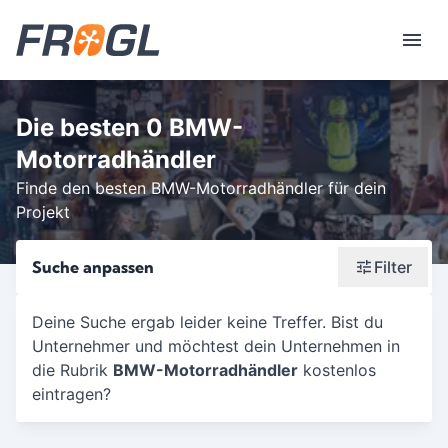
Die besten 0 BMW-
Motorradhändler
Finde den besten BMW-Motorradhändler für dein
Projekt
Suche anpassen
Filter
Wonach suchst du?
Deine Suche ergab leider keine Treffer. Bist du
Unternehmer und möchtest dein Unternehmen in
Stadt oder Postleitzahl
die Rubrik
BMW-Motorradhändler
kostenlos
Umkreis in Km
eintragen?
5
10
15
20
25
30