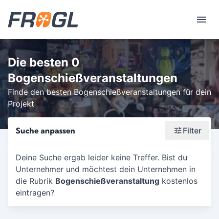
Die besten 0
Bogenschießveranstaltungen
Finde den besten Bogenschießveranstaltungen für dein
Projekt
Suche anpassen
Filter
Wonach suchst du?
Deine Suche ergab leider keine Treffer. Bist du
Unternehmer und möchtest dein Unternehmen in
Stadt oder Postleitzahl
die Rubrik
Bogenschießveranstaltung
kostenlos
Umkreis in Km
eintragen?
5
10
15
20
25
30