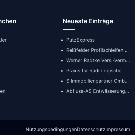
anchen
Neueste Einträge
ler
PutzExpress
Reißfelder Profilschleifen GmbH
Werner Radtke Vers.-Verm. GmbH
Praxis für Radiologische Diagnostik
S Immobilienpartner GmbH | Immobilienmakler Köln
gen
Abfluss-AS Entwässerungstechnik GmbH
Nutzungsbedingungen
Datenschutz
Impressum