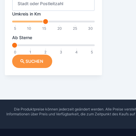
Stadt oder Postleitzahl
Umkreis in Km
5
10
15
20
25
30
Ab Sterne
0
1
2
3
4
5
SUCHEN
Die Produktpreise können jederzeit geändert werden. Alle Preise verste
Informationen über Preis und Verfügbarkeit, die zum Zeitpunkt des Kaufs au