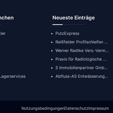
anchen
Neueste Einträge
ler
PutzExpress
Reißfelder Profilschleifen GmbH
Werner Radtke Vers.-Verm. GmbH
Praxis für Radiologische Diagnostik
S Immobilienpartner GmbH | Immobilienmakler Köln
agerservices
Abfluss-AS Entwässerungstechnik GmbH
Nutzungsbedingungen
Datenschutz
Impressum