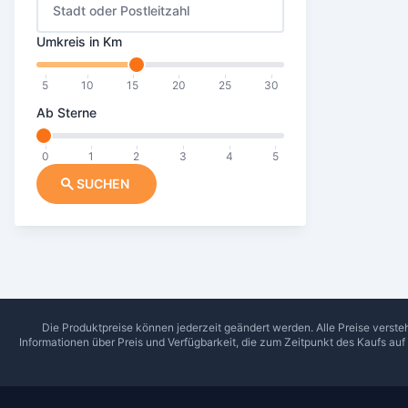
Stadt oder Postleitzahl
Umkreis in Km
5
10
15
20
25
30
Ab Sterne
0
1
2
3
4
5
SUCHEN
Die Produktpreise können jederzeit geändert werden. Alle Preise verste
Informationen über Preis und Verfügbarkeit, die zum Zeitpunkt des Kaufs au