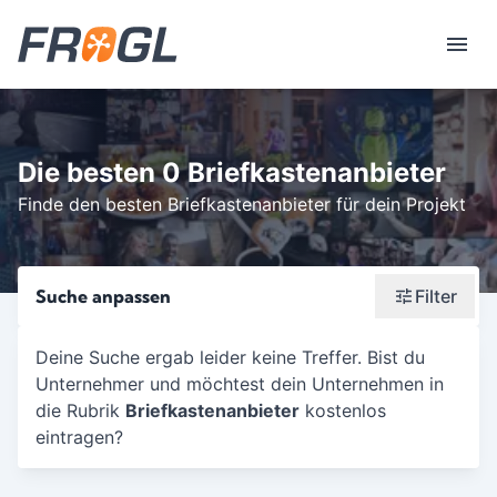
Die besten 0 Briefkastenanbieter
Finde den besten Briefkastenanbieter für dein Projekt
Suche anpassen
Filter
Wonach suchst du?
Deine Suche ergab leider keine Treffer. Bist du
Unternehmer und möchtest dein Unternehmen in
Stadt oder Postleitzahl
die Rubrik
Briefkastenanbieter
kostenlos
Umkreis in Km
eintragen?
5
10
15
20
25
30