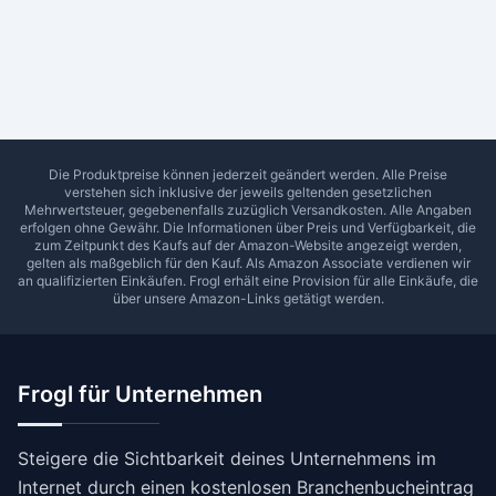
Ab Sterne
0
1
2
3
4
5
SUCHEN
Die Produktpreise können jederzeit geändert werden. Alle Preise
verstehen sich inklusive der jeweils geltenden gesetzlichen
Mehrwertsteuer, gegebenenfalls zuzüglich Versandkosten. Alle Angaben
erfolgen ohne Gewähr. Die Informationen über Preis und Verfügbarkeit, die
zum Zeitpunkt des Kaufs auf der Amazon-Website angezeigt werden,
gelten als maßgeblich für den Kauf. Als Amazon Associate verdienen wir
an qualifizierten Einkäufen.
Frogl
erhält eine Provision für alle Einkäufe, die
über unsere Amazon-Links getätigt werden.
Frogl für Unternehmen
Steigere die Sichtbarkeit deines Unternehmens im
Internet durch einen kostenlosen Branchenbucheintrag