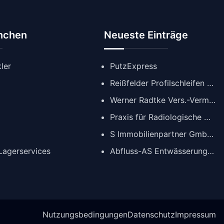
anchen
Neueste Einträge
ler
PutzExpress
Reißfelder Profilschleifen GmbH
Werner Radtke Vers.-Verm. GmbH
Praxis für Radiologische Diagnostik
S Immobilienpartner GmbH | Immobilienmakler Köln
agerservices
Abfluss-AS Entwässerungstechnik GmbH
Nutzungsbedingungen
Datenschutz
Impressum