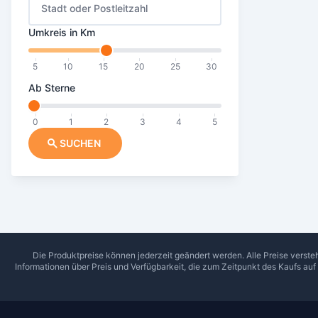
Stadt oder Postleitzahl
Umkreis in Km
5
10
15
20
25
30
Ab Sterne
0
1
2
3
4
5
SUCHEN
Die Produktpreise können jederzeit geändert werden. Alle Preise verste
Informationen über Preis und Verfügbarkeit, die zum Zeitpunkt des Kaufs au