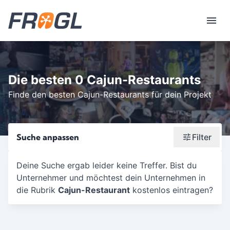
Die besten 0 Cajun-Restaurants
Finde den besten Cajun-Restaurants für dein Projekt
Suche anpassen
Filter
Wonach suchst du?
Deine Suche ergab leider keine Treffer. Bist du
Unternehmer und möchtest dein Unternehmen in
Stadt oder Postleitzahl
die Rubrik
Cajun-Restaurant
kostenlos eintragen?
Umkreis in Km
5
10
15
20
25
30