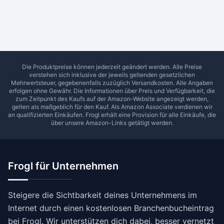
Ab Sterne
0
1
2
3
4
5
SUCHEN
Die Produktpreise können jederzeit geändert werden. Alle Preise
verstehen sich inklusive der jeweils geltenden gesetzlichen
Mehrwertsteuer, gegebenenfalls zuzüglich Versandkosten. Alle Angaben
erfolgen ohne Gewähr. Die Informationen über Preis und Verfügbarkeit, die
zum Zeitpunkt des Kaufs auf der Amazon-Website angezeigt werden,
gelten als maßgeblich für den Kauf. Als Amazon Associate verdienen wir
an qualifizierten Einkäufen.
Frogl
erhält eine Provision für alle Einkäufe, die
über unsere Amazon-Links getätigt werden.
Frogl für Unternehmen
Steigere die Sichtbarkeit deines Unternehmens im
Internet durch einen kostenlosen Branchenbucheintrag
bei Frogl. Wir unterstützen dich dabei, besser vernetzt