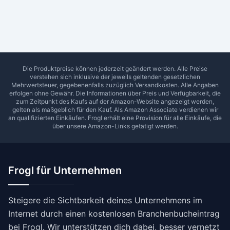
Ab Sterne
0
1
2
3
4
5
SUCHEN
Die Produktpreise können jederzeit geändert werden. Alle Preise
verstehen sich inklusive der jeweils geltenden gesetzlichen
Mehrwertsteuer, gegebenenfalls zuzüglich Versandkosten. Alle Angaben
erfolgen ohne Gewähr. Die Informationen über Preis und Verfügbarkeit, die
zum Zeitpunkt des Kaufs auf der Amazon-Website angezeigt werden,
gelten als maßgeblich für den Kauf. Als Amazon Associate verdienen wir
an qualifizierten Einkäufen.
Frogl
erhält eine Provision für alle Einkäufe, die
über unsere Amazon-Links getätigt werden.
Frogl für Unternehmen
Steigere die Sichtbarkeit deines Unternehmens im
Internet durch einen kostenlosen Branchenbucheintrag
bei Frogl. Wir unterstützen dich dabei, besser vernetzt