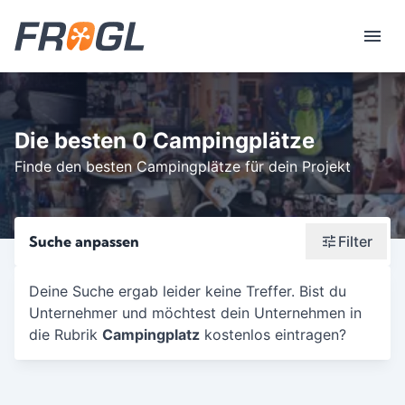
Die besten 0 Campingplätze
Finde den besten Campingplätze für dein Projekt
Suche anpassen
Filter
Wonach suchst du?
Deine Suche ergab leider keine Treffer. Bist du
Unternehmer und möchtest dein Unternehmen in
Stadt oder Postleitzahl
die Rubrik
Campingplatz
kostenlos eintragen?
Umkreis in Km
5
10
15
20
25
30