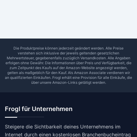
Ab Sterne
0
1
2
3
4
5
SUCHEN
Die Produktpreise können jederzeit geändert werden. Alle Preise
verstehen sich inklusive der jeweils geltenden gesetzlichen
Mehrwertsteuer, gegebenenfalls zuzüglich Versandkosten. Alle Angaben
erfolgen ohne Gewähr. Die Informationen über Preis und Verfügbarkeit, die
zum Zeitpunkt des Kaufs auf der Amazon-Website angezeigt werden,
gelten als maßgeblich für den Kauf. Als Amazon Associate verdienen wir
an qualifizierten Einkäufen.
Frogl
erhält eine Provision für alle Einkäufe, die
über unsere Amazon-Links getätigt werden.
Frogl für Unternehmen
Steigere die Sichtbarkeit deines Unternehmens im
Internet durch einen kostenlosen Branchenbucheintrag