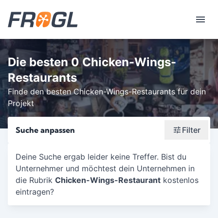
Die besten 0 Chicken-Wings-
Restaurants
Finde den besten Chicken-Wings-Restaurants für dein
Projekt
Suche anpassen
Filter
Wonach suchst du?
Deine Suche ergab leider keine Treffer. Bist du
Unternehmer und möchtest dein Unternehmen in
Stadt oder Postleitzahl
die Rubrik
Chicken-Wings-Restaurant
kostenlos
Umkreis in Km
eintragen?
5
10
15
20
25
30