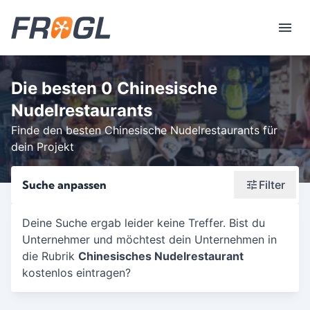
Die besten 0 Chinesische
Nudelrestaurants
Finde den besten Chinesische Nudelrestaurants für
dein Projekt
Suche anpassen
Filter
Wonach suchst du?
Deine Suche ergab leider keine Treffer. Bist du
Unternehmer und möchtest dein Unternehmen in
Stadt oder Postleitzahl
die Rubrik
Chinesisches Nudelrestaurant
Umkreis in Km
kostenlos eintragen?
5
10
15
20
25
30