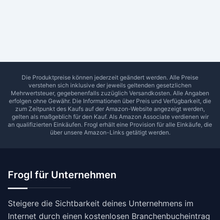
Ab Sterne
0
1
2
3
4
5
SUCHEN
Die Produktpreise können jederzeit geändert werden. Alle Preise
verstehen sich inklusive der jeweils geltenden gesetzlichen
Mehrwertsteuer, gegebenenfalls zuzüglich Versandkosten. Alle Angaben
erfolgen ohne Gewähr. Die Informationen über Preis und Verfügbarkeit, die
zum Zeitpunkt des Kaufs auf der Amazon-Website angezeigt werden,
gelten als maßgeblich für den Kauf. Als Amazon Associate verdienen wir
an qualifizierten Einkäufen.
Frogl
erhält eine Provision für alle Einkäufe, die
über unsere Amazon-Links getätigt werden.
Frogl für Unternehmen
Steigere die Sichtbarkeit deines Unternehmens im
Internet durch einen kostenlosen Branchenbucheintrag