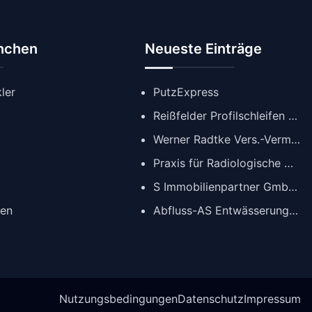
anchen
Neueste Einträge
ler
PutzExpress
Reißfelder Profilschleifen GmbH
Werner Radtke Vers.-Verm. GmbH
Praxis für Radiologische Diagnostik
S Immobilienpartner GmbH | Immobilienmakler Köln
gen
Abfluss-AS Entwässerungstechnik GmbH
Nutzungsbedingungen
Datenschutz
Impressum