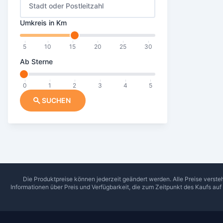
Stadt oder Postleitzahl
Umkreis in Km
5
10
15
20
25
30
Ab Sterne
0
1
2
3
4
5
SUCHEN
Die Produktpreise können jederzeit geändert werden. Alle Preise verste
Informationen über Preis und Verfügbarkeit, die zum Zeitpunkt des Kaufs au