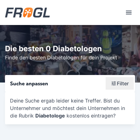
Die besten 0 Diabetologen
Finde den besten Diabetologen für dein Projekt
Suche anpassen
Filter
Wonach suchst du?
Deine Suche ergab leider keine Treffer. Bist du
Unternehmer und möchtest dein Unternehmen in
Stadt oder Postleitzahl
die Rubrik
Diabetologe
kostenlos eintragen?
Umkreis in Km
5
10
15
20
25
30