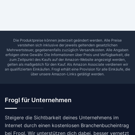
Ab Sterne
0
1
2
3
4
5
SUCHEN
Die Produktpreise können jederzeit geändert werden. Alle Preise
verstehen sich inklusive der jeweils geltenden gesetzlichen
Mehrwertsteuer, gegebenenfalls zuzüglich Versandkosten. Alle Angaben
erfolgen ohne Gewähr. Die Informationen über Preis und Verfügbarkeit, die
zum Zeitpunkt des Kaufs auf der Amazon-Website angezeigt werden,
gelten als maßgeblich für den Kauf. Als Amazon Associate verdienen wir
an qualifizierten Einkäufen.
Frogl
erhält eine Provision für alle Einkäufe, die
über unsere Amazon-Links getätigt werden.
Frogl für Unternehmen
Steigere die Sichtbarkeit deines Unternehmens im
Internet durch einen kostenlosen Branchenbucheintrag
bei Frogl. Wir unterstützen dich dabei, besser vernetzt