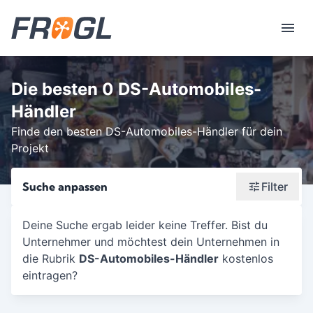
Die besten 0 DS-Automobiles-
Händler
Finde den besten DS-Automobiles-Händler für dein
Projekt
Suche anpassen
Filter
Wonach suchst du?
Deine Suche ergab leider keine Treffer. Bist du
Unternehmer und möchtest dein Unternehmen in
Stadt oder Postleitzahl
die Rubrik
DS-Automobiles-Händler
kostenlos
Umkreis in Km
eintragen?
5
10
15
20
25
30