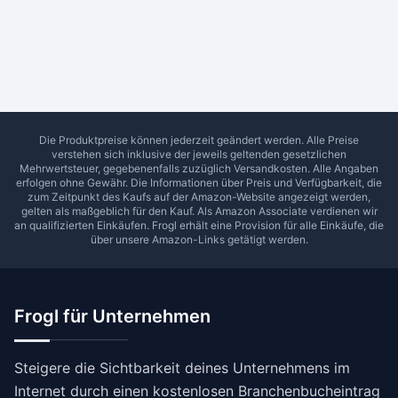
Ab Sterne
0
1
2
3
4
5
SUCHEN
Die Produktpreise können jederzeit geändert werden. Alle Preise
verstehen sich inklusive der jeweils geltenden gesetzlichen
Mehrwertsteuer, gegebenenfalls zuzüglich Versandkosten. Alle Angaben
erfolgen ohne Gewähr. Die Informationen über Preis und Verfügbarkeit, die
zum Zeitpunkt des Kaufs auf der Amazon-Website angezeigt werden,
gelten als maßgeblich für den Kauf. Als Amazon Associate verdienen wir
an qualifizierten Einkäufen.
Frogl
erhält eine Provision für alle Einkäufe, die
über unsere Amazon-Links getätigt werden.
Frogl für Unternehmen
Steigere die Sichtbarkeit deines Unternehmens im
Internet durch einen kostenlosen Branchenbucheintrag