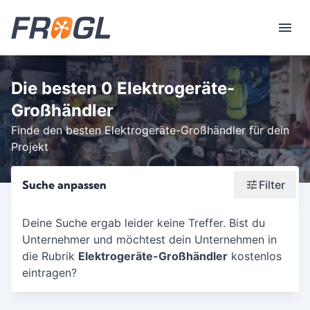
Die besten 0 Elektrogeräte-
Großhändler
Finde den besten Elektrogeräte-Großhändler für dein
Projekt
Suche anpassen
Filter
Wonach suchst du?
Deine Suche ergab leider keine Treffer. Bist du
Unternehmer und möchtest dein Unternehmen in
Stadt oder Postleitzahl
die Rubrik
Elektrogeräte-Großhändler
kostenlos
Umkreis in Km
eintragen?
5
10
15
20
25
30