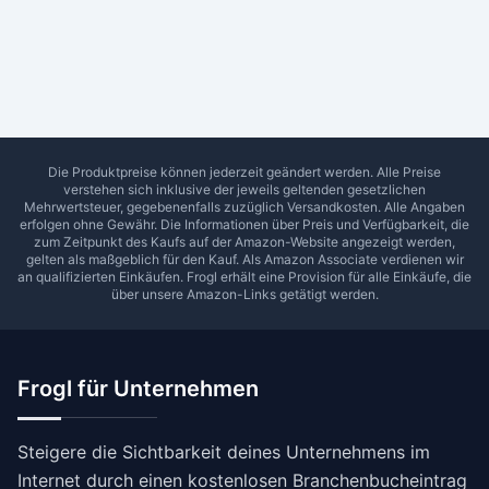
Ab Sterne
0
1
2
3
4
5
SUCHEN
Die Produktpreise können jederzeit geändert werden. Alle Preise
verstehen sich inklusive der jeweils geltenden gesetzlichen
Mehrwertsteuer, gegebenenfalls zuzüglich Versandkosten. Alle Angaben
erfolgen ohne Gewähr. Die Informationen über Preis und Verfügbarkeit, die
zum Zeitpunkt des Kaufs auf der Amazon-Website angezeigt werden,
gelten als maßgeblich für den Kauf. Als Amazon Associate verdienen wir
an qualifizierten Einkäufen.
Frogl
erhält eine Provision für alle Einkäufe, die
über unsere Amazon-Links getätigt werden.
Frogl für Unternehmen
Steigere die Sichtbarkeit deines Unternehmens im
Internet durch einen kostenlosen Branchenbucheintrag