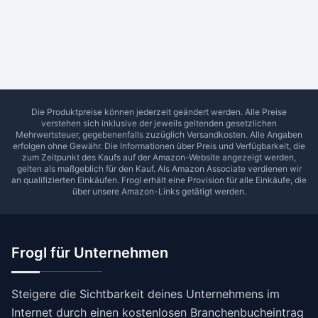
Ab Sterne
0
1
2
3
4
5
SUCHEN
Die Produktpreise können jederzeit geändert werden. Alle Preise
verstehen sich inklusive der jeweils geltenden gesetzlichen
Mehrwertsteuer, gegebenenfalls zuzüglich Versandkosten. Alle Angaben
erfolgen ohne Gewähr. Die Informationen über Preis und Verfügbarkeit, die
zum Zeitpunkt des Kaufs auf der Amazon-Website angezeigt werden,
gelten als maßgeblich für den Kauf. Als Amazon Associate verdienen wir
an qualifizierten Einkäufen.
Frogl
erhält eine Provision für alle Einkäufe, die
über unsere Amazon-Links getätigt werden.
Frogl für Unternehmen
Steigere die Sichtbarkeit deines Unternehmens im
Internet durch einen kostenlosen Branchenbucheintrag