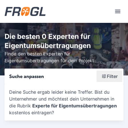
Die besten 0 Experten für
Eigentumsübertragungen
Finde den besten Experten für
Eigentumsübertragungen für dein Projekt
Suche anpassen
Filter
Wonach suchst du?
Deine Suche ergab leider keine Treffer. Bist du
Unternehmer und möchtest dein Unternehmen in
Stadt oder Postleitzahl
die Rubrik
Experte für Eigentumsübertragungen
Umkreis in Km
kostenlos eintragen?
5
10
15
20
25
30