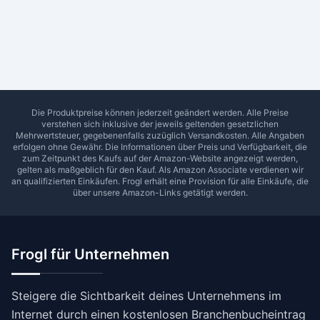
Ab Sterne
0
1
2
3
4
5
SUCHEN
Die Produktpreise können jederzeit geändert werden. Alle Preise
verstehen sich inklusive der jeweils geltenden gesetzlichen
Mehrwertsteuer, gegebenenfalls zuzüglich Versandkosten. Alle Angaben
erfolgen ohne Gewähr. Die Informationen über Preis und Verfügbarkeit, die
zum Zeitpunkt des Kaufs auf der Amazon-Website angezeigt werden,
gelten als maßgeblich für den Kauf. Als Amazon Associate verdienen wir
an qualifizierten Einkäufen.
Frogl
erhält eine Provision für alle Einkäufe, die
über unsere Amazon-Links getätigt werden.
Frogl für Unternehmen
Steigere die Sichtbarkeit deines Unternehmens im
Internet durch einen kostenlosen Branchenbucheintrag