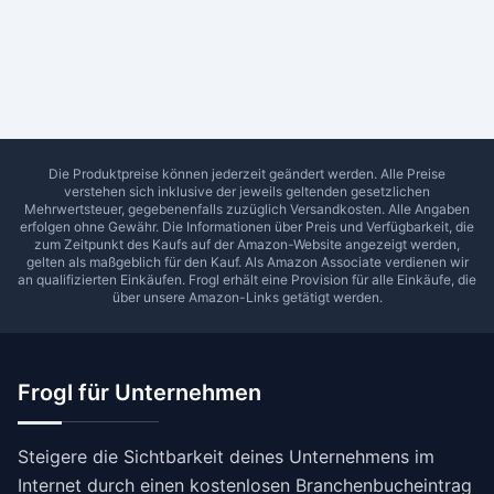
Ab Sterne
0
1
2
3
4
5
SUCHEN
Die Produktpreise können jederzeit geändert werden. Alle Preise
verstehen sich inklusive der jeweils geltenden gesetzlichen
Mehrwertsteuer, gegebenenfalls zuzüglich Versandkosten. Alle Angaben
erfolgen ohne Gewähr. Die Informationen über Preis und Verfügbarkeit, die
zum Zeitpunkt des Kaufs auf der Amazon-Website angezeigt werden,
gelten als maßgeblich für den Kauf. Als Amazon Associate verdienen wir
an qualifizierten Einkäufen.
Frogl
erhält eine Provision für alle Einkäufe, die
über unsere Amazon-Links getätigt werden.
Frogl für Unternehmen
Steigere die Sichtbarkeit deines Unternehmens im
Internet durch einen kostenlosen Branchenbucheintrag