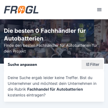
Die besten 0 Fachhändler für
Autobatterien
Finde den besten Fachhändler für Autobatterien für
dein Projekt
Suche anpassen
Filter
Wonach suchst du?
Deine Suche ergab leider keine Treffer. Bist du
Unternehmer und möchtest dein Unternehmen in
Stadt oder Postleitzahl
die Rubrik
Fachhandel für Autobatterien
Umkreis in Km
kostenlos eintragen?
5
10
15
20
25
30