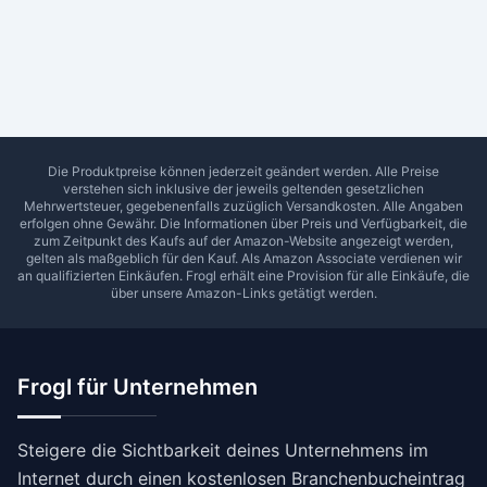
Ab Sterne
0
1
2
3
4
5
SUCHEN
Die Produktpreise können jederzeit geändert werden. Alle Preise
verstehen sich inklusive der jeweils geltenden gesetzlichen
Mehrwertsteuer, gegebenenfalls zuzüglich Versandkosten. Alle Angaben
erfolgen ohne Gewähr. Die Informationen über Preis und Verfügbarkeit, die
zum Zeitpunkt des Kaufs auf der Amazon-Website angezeigt werden,
gelten als maßgeblich für den Kauf. Als Amazon Associate verdienen wir
an qualifizierten Einkäufen.
Frogl
erhält eine Provision für alle Einkäufe, die
über unsere Amazon-Links getätigt werden.
Frogl für Unternehmen
Steigere die Sichtbarkeit deines Unternehmens im
Internet durch einen kostenlosen Branchenbucheintrag