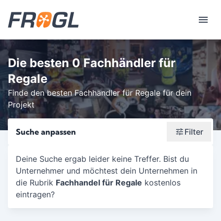
Die besten 0 Fachhändler für
Regale
Finde den besten Fachhändler für Regale für dein
Projekt
Suche anpassen
Filter
Wonach suchst du?
Deine Suche ergab leider keine Treffer. Bist du
Unternehmer und möchtest dein Unternehmen in
Stadt oder Postleitzahl
die Rubrik
Fachhandel für Regale
kostenlos
Umkreis in Km
eintragen?
5
10
15
20
25
30