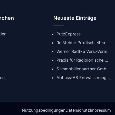
anchen
Neueste Einträge
ler
PutzExpress
Reißfelder Profilschleifen GmbH
Werner Radtke Vers.-Verm. GmbH
Praxis für Radiologische Diagnostik
S Immobilienpartner GmbH | Immobilienmakler Köln
gen
Abfluss-AS Entwässerungstechnik GmbH
Nutzungsbedingungen
Datenschutz
Impressum