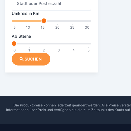
Stadt oder Postleitzahl
Umkreis in Km
5
10
15
20
25
30
Ab Sterne
0
1
2
3
4
5
SUCHEN
Die Produktpreise können jederzeit geändert werden. Alle Preise verste
Informationen über Preis und Verfügbarkeit, die zum Zeitpunkt des Kaufs au