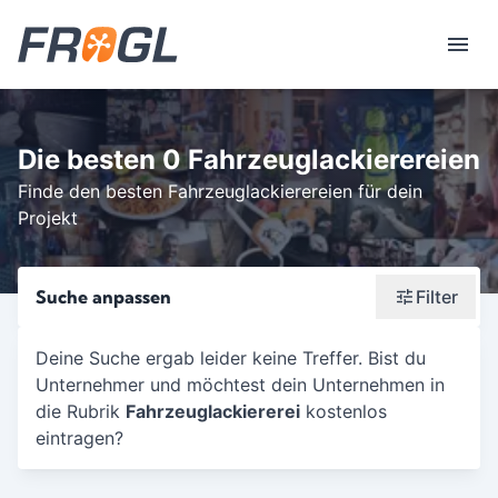
Die besten 0 Fahrzeuglackierereien
Finde den besten Fahrzeuglackierereien für dein
Projekt
Suche anpassen
Filter
Wonach suchst du?
Deine Suche ergab leider keine Treffer. Bist du
Unternehmer und möchtest dein Unternehmen in
Stadt oder Postleitzahl
die Rubrik
Fahrzeuglackiererei
kostenlos
Umkreis in Km
eintragen?
5
10
15
20
25
30