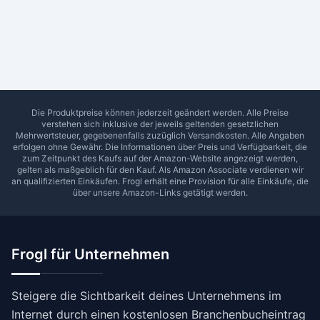
Ab Sterne
0
1
2
3
4
5
SUCHEN
Die Produktpreise können jederzeit geändert werden. Alle Preise
verstehen sich inklusive der jeweils geltenden gesetzlichen
Mehrwertsteuer, gegebenenfalls zuzüglich Versandkosten. Alle Angaben
erfolgen ohne Gewähr. Die Informationen über Preis und Verfügbarkeit, die
zum Zeitpunkt des Kaufs auf der Amazon-Website angezeigt werden,
gelten als maßgeblich für den Kauf. Als Amazon Associate verdienen wir
an qualifizierten Einkäufen.
Frogl
erhält eine Provision für alle Einkäufe, die
über unsere Amazon-Links getätigt werden.
Frogl für Unternehmen
Steigere die Sichtbarkeit deines Unternehmens im
Internet durch einen kostenlosen Branchenbucheintrag