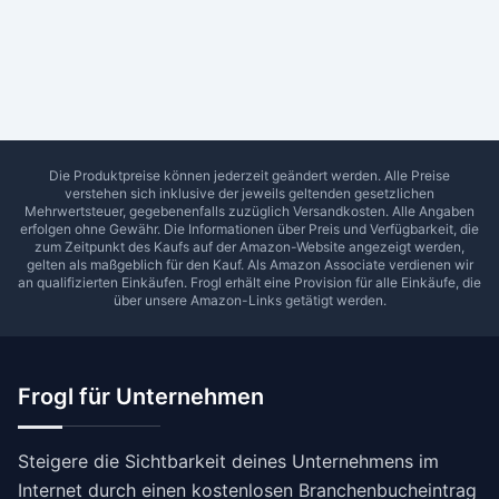
Ab Sterne
0
1
2
3
4
5
SUCHEN
Die Produktpreise können jederzeit geändert werden. Alle Preise
verstehen sich inklusive der jeweils geltenden gesetzlichen
Mehrwertsteuer, gegebenenfalls zuzüglich Versandkosten. Alle Angaben
erfolgen ohne Gewähr. Die Informationen über Preis und Verfügbarkeit, die
zum Zeitpunkt des Kaufs auf der Amazon-Website angezeigt werden,
gelten als maßgeblich für den Kauf. Als Amazon Associate verdienen wir
an qualifizierten Einkäufen.
Frogl
erhält eine Provision für alle Einkäufe, die
über unsere Amazon-Links getätigt werden.
Frogl für Unternehmen
Steigere die Sichtbarkeit deines Unternehmens im
Internet durch einen kostenlosen Branchenbucheintrag