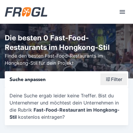
Die besten 0 Fast-Food-
Restaurants im Hongkong-Stil
Finde den besten Fast-Food-Restaurants im
Hongkong-Stil für dein Projekt
Suche anpassen
Filter
Wonach suchst du?
Deine Suche ergab leider keine Treffer. Bist du
Unternehmer und möchtest dein Unternehmen in
Stadt oder Postleitzahl
die Rubrik
Fast-Food-Restaurant im Hongkong-
Umkreis in Km
Stil
kostenlos eintragen?
5
10
15
20
25
30