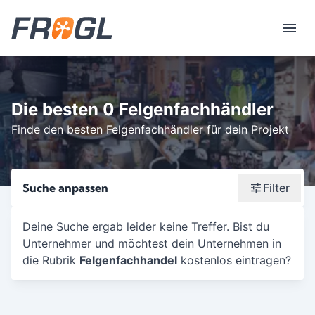
Die besten 0 Felgenfachhändler
Finde den besten Felgenfachhändler für dein Projekt
Suche anpassen
Filter
Wonach suchst du?
Deine Suche ergab leider keine Treffer. Bist du
Unternehmer und möchtest dein Unternehmen in
Stadt oder Postleitzahl
die Rubrik
Felgenfachhandel
kostenlos eintragen?
Umkreis in Km
5
10
15
20
25
30