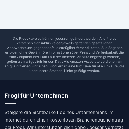
Ab Sterne
0
1
2
3
4
5
SUCHEN
Die Produktpreise können jederzeit geändert werden. Alle Preise
verstehen sich inklusive der jeweils geltenden gesetzlichen
Mehrwertsteuer, gegebenenfalls zuzüglich Versandkosten. Alle Angaben
erfolgen ohne Gewähr. Die Informationen über Preis und Verfügbarkeit, die
zum Zeitpunkt des Kaufs auf der Amazon-Website angezeigt werden,
gelten als maßgeblich für den Kauf. Als Amazon Associate verdienen wir
an qualifizierten Einkäufen.
Frogl
erhält eine Provision für alle Einkäufe, die
über unsere Amazon-Links getätigt werden.
Frogl für Unternehmen
Steigere die Sichtbarkeit deines Unternehmens im
Internet durch einen kostenlosen Branchenbucheintrag
bei Frogl. Wir unterstützen dich dabei, besser vernetzt