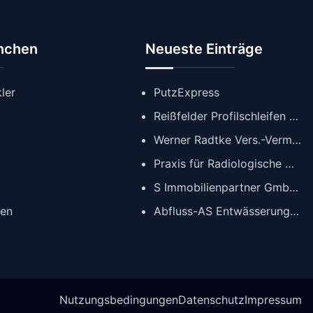
anchen
Neueste Einträge
ler
PutzExpress
Reißfelder Profilschleifen GmbH
Werner Radtke Vers.-Verm. GmbH
Praxis für Radiologische Diagnostik
S Immobilienpartner GmbH | Immobilienmakler Köln
gen
Abfluss-AS Entwässerungstechnik GmbH
Nutzungsbedingungen
Datenschutz
Impressum