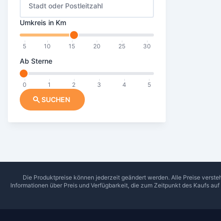
Stadt oder Postleitzahl
Umkreis in Km
5
10
15
20
25
30
Ab Sterne
0
1
2
3
4
5
SUCHEN
Die Produktpreise können jederzeit geändert werden. Alle Preise verste
Informationen über Preis und Verfügbarkeit, die zum Zeitpunkt des Kaufs au