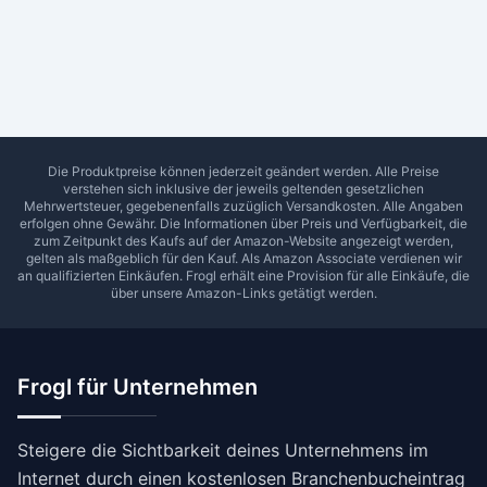
Ab Sterne
0
1
2
3
4
5
SUCHEN
Die Produktpreise können jederzeit geändert werden. Alle Preise
verstehen sich inklusive der jeweils geltenden gesetzlichen
Mehrwertsteuer, gegebenenfalls zuzüglich Versandkosten. Alle Angaben
erfolgen ohne Gewähr. Die Informationen über Preis und Verfügbarkeit, die
zum Zeitpunkt des Kaufs auf der Amazon-Website angezeigt werden,
gelten als maßgeblich für den Kauf. Als Amazon Associate verdienen wir
an qualifizierten Einkäufen.
Frogl
erhält eine Provision für alle Einkäufe, die
über unsere Amazon-Links getätigt werden.
Frogl für Unternehmen
Steigere die Sichtbarkeit deines Unternehmens im
Internet durch einen kostenlosen Branchenbucheintrag