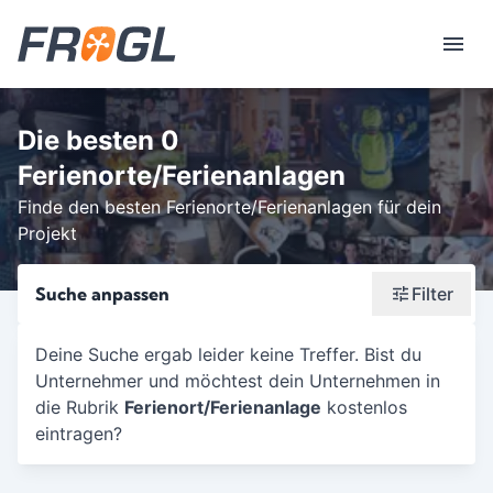
Die besten 0
Ferienorte/Ferienanlagen
Finde den besten Ferienorte/Ferienanlagen für dein
Projekt
Suche anpassen
Filter
Wonach suchst du?
Deine Suche ergab leider keine Treffer. Bist du
Unternehmer und möchtest dein Unternehmen in
Stadt oder Postleitzahl
die Rubrik
Ferienort/Ferienanlage
kostenlos
Umkreis in Km
eintragen?
5
10
15
20
25
30