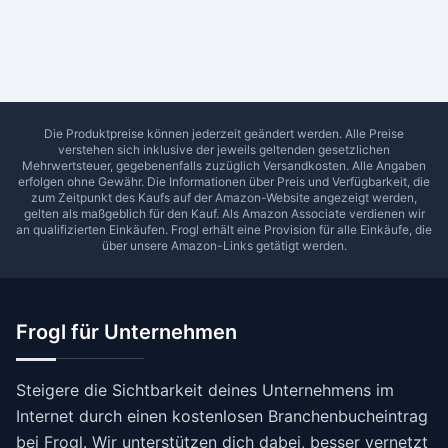
Ab Sterne
0
1
2
3
4
5
SUCHEN
Die Produktpreise können jederzeit geändert werden. Alle Preise
verstehen sich inklusive der jeweils geltenden gesetzlichen
Mehrwertsteuer, gegebenenfalls zuzüglich Versandkosten. Alle Angaben
erfolgen ohne Gewähr. Die Informationen über Preis und Verfügbarkeit, die
zum Zeitpunkt des Kaufs auf der Amazon-Website angezeigt werden,
gelten als maßgeblich für den Kauf. Als Amazon Associate verdienen wir
an qualifizierten Einkäufen.
Frogl
erhält eine Provision für alle Einkäufe, die
über unsere Amazon-Links getätigt werden.
Frogl für Unternehmen
Steigere die Sichtbarkeit deines Unternehmens im
Internet durch einen kostenlosen Branchenbucheintrag
bei Frogl. Wir unterstützen dich dabei, besser vernetzt