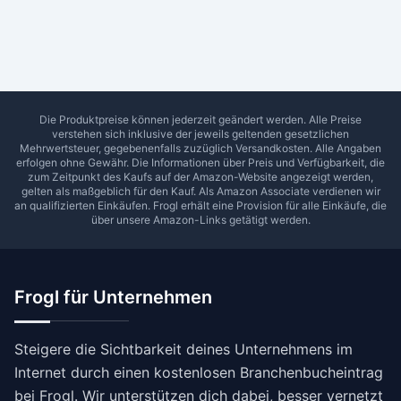
Ab Sterne
0
1
2
3
4
5
SUCHEN
Die Produktpreise können jederzeit geändert werden. Alle Preise
verstehen sich inklusive der jeweils geltenden gesetzlichen
Mehrwertsteuer, gegebenenfalls zuzüglich Versandkosten. Alle Angaben
erfolgen ohne Gewähr. Die Informationen über Preis und Verfügbarkeit, die
zum Zeitpunkt des Kaufs auf der Amazon-Website angezeigt werden,
gelten als maßgeblich für den Kauf. Als Amazon Associate verdienen wir
an qualifizierten Einkäufen.
Frogl
erhält eine Provision für alle Einkäufe, die
über unsere Amazon-Links getätigt werden.
Frogl für Unternehmen
Steigere die Sichtbarkeit deines Unternehmens im
Internet durch einen kostenlosen Branchenbucheintrag
bei Frogl. Wir unterstützen dich dabei, besser vernetzt