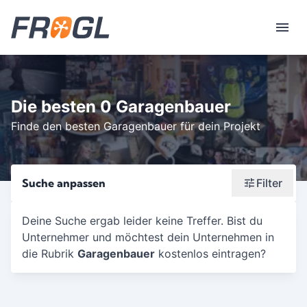
Die besten 0 Garagenbauer
Finde den besten Garagenbauer für dein Projekt
Suche anpassen
Filter
Wonach suchst du?
Deine Suche ergab leider keine Treffer. Bist du
Unternehmer und möchtest dein Unternehmen in
Stadt oder Postleitzahl
die Rubrik
Garagenbauer
kostenlos eintragen?
Umkreis in Km
5
10
15
20
25
30