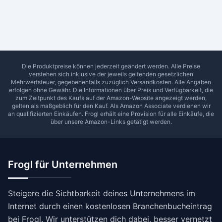
Ab Sterne
0
1
2
3
4
5
SUCHEN
Die Produktpreise können jederzeit geändert werden. Alle Preise
verstehen sich inklusive der jeweils geltenden gesetzlichen
Mehrwertsteuer, gegebenenfalls zuzüglich Versandkosten. Alle Angaben
erfolgen ohne Gewähr. Die Informationen über Preis und Verfügbarkeit, die
zum Zeitpunkt des Kaufs auf der Amazon-Website angezeigt werden,
gelten als maßgeblich für den Kauf. Als Amazon Associate verdienen wir
an qualifizierten Einkäufen.
Frogl
erhält eine Provision für alle Einkäufe, die
über unsere Amazon-Links getätigt werden.
Frogl für Unternehmen
Steigere die Sichtbarkeit deines Unternehmens im
Internet durch einen kostenlosen Branchenbucheintrag
bei Frogl. Wir unterstützen dich dabei, besser vernetzt