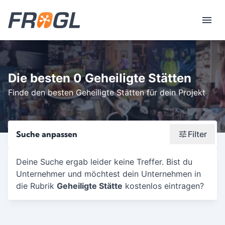
Die besten 0 Geheiligte Stätten
Finde den besten Geheiligte Stätten für dein Projekt
Suche anpassen
Filter
Wonach suchst du?
Deine Suche ergab leider keine Treffer. Bist du
Unternehmer und möchtest dein Unternehmen in
Stadt oder Postleitzahl
die Rubrik
Geheiligte Stätte
kostenlos eintragen?
Umkreis in Km
5
10
15
20
25
30