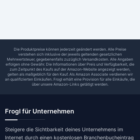
Ab Sterne
0
1
2
3
4
5
SUCHEN
Die Produktpreise können jederzeit geändert werden. Alle Preise
verstehen sich inklusive der jeweils geltenden gesetzlichen
Mehrwertsteuer, gegebenenfalls zuzüglich Versandkosten. Alle Angaben
erfolgen ohne Gewähr. Die Informationen über Preis und Verfügbarkeit, die
zum Zeitpunkt des Kaufs auf der Amazon-Website angezeigt werden,
gelten als maßgeblich für den Kauf. Als Amazon Associate verdienen wir
an qualifizierten Einkäufen.
Frogl
erhält eine Provision für alle Einkäufe, die
über unsere Amazon-Links getätigt werden.
Frogl für Unternehmen
Steigere die Sichtbarkeit deines Unternehmens im
Internet durch einen kostenlosen Branchenbucheintrag