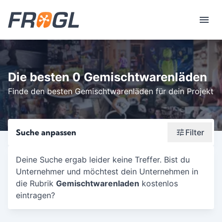
Die besten 0 Gemischtwarenläden
Finde den besten Gemischtwarenläden für dein Projekt
Suche anpassen
Filter
Wonach suchst du?
Deine Suche ergab leider keine Treffer. Bist du
Unternehmer und möchtest dein Unternehmen in
Stadt oder Postleitzahl
die Rubrik
Gemischtwarenladen
kostenlos
Umkreis in Km
eintragen?
5
10
15
20
25
30