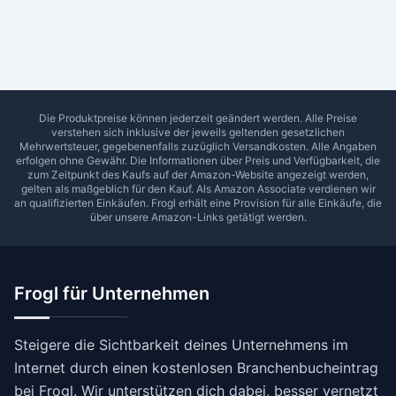
Ab Sterne
0
1
2
3
4
5
SUCHEN
Die Produktpreise können jederzeit geändert werden. Alle Preise
verstehen sich inklusive der jeweils geltenden gesetzlichen
Mehrwertsteuer, gegebenenfalls zuzüglich Versandkosten. Alle Angaben
erfolgen ohne Gewähr. Die Informationen über Preis und Verfügbarkeit, die
zum Zeitpunkt des Kaufs auf der Amazon-Website angezeigt werden,
gelten als maßgeblich für den Kauf. Als Amazon Associate verdienen wir
an qualifizierten Einkäufen.
Frogl
erhält eine Provision für alle Einkäufe, die
über unsere Amazon-Links getätigt werden.
Frogl für Unternehmen
Steigere die Sichtbarkeit deines Unternehmens im
Internet durch einen kostenlosen Branchenbucheintrag
bei Frogl. Wir unterstützen dich dabei, besser vernetzt