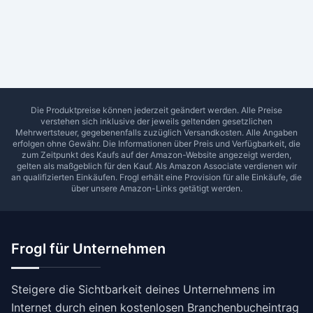
Ab Sterne
0
1
2
3
4
5
SUCHEN
Die Produktpreise können jederzeit geändert werden. Alle Preise
verstehen sich inklusive der jeweils geltenden gesetzlichen
Mehrwertsteuer, gegebenenfalls zuzüglich Versandkosten. Alle Angaben
erfolgen ohne Gewähr. Die Informationen über Preis und Verfügbarkeit, die
zum Zeitpunkt des Kaufs auf der Amazon-Website angezeigt werden,
gelten als maßgeblich für den Kauf. Als Amazon Associate verdienen wir
an qualifizierten Einkäufen.
Frogl
erhält eine Provision für alle Einkäufe, die
über unsere Amazon-Links getätigt werden.
Frogl für Unternehmen
Steigere die Sichtbarkeit deines Unternehmens im
Internet durch einen kostenlosen Branchenbucheintrag