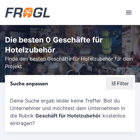
Die besten 0 Geschäfte für
Hotelzubehör
Finde den besten Geschäfte für Hotelzubehör für dein
Projekt
Suche anpassen
Filter
Wonach suchst du?
Deine Suche ergab leider keine Treffer. Bist du
Unternehmer und möchtest dein Unternehmen in
Stadt oder Postleitzahl
die Rubrik
Geschäft für Hotelzubehör
kostenlos
Umkreis in Km
eintragen?
5
10
15
20
25
30