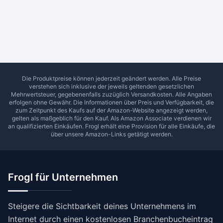
Ab Sterne
0
1
2
3
4
5
SUCHEN
Die Produktpreise können jederzeit geändert werden. Alle Preise
verstehen sich inklusive der jeweils geltenden gesetzlichen
Mehrwertsteuer, gegebenenfalls zuzüglich Versandkosten. Alle Angaben
erfolgen ohne Gewähr. Die Informationen über Preis und Verfügbarkeit, die
zum Zeitpunkt des Kaufs auf der Amazon-Website angezeigt werden,
gelten als maßgeblich für den Kauf. Als Amazon Associate verdienen wir
an qualifizierten Einkäufen.
Frogl
erhält eine Provision für alle Einkäufe, die
über unsere Amazon-Links getätigt werden.
Frogl für Unternehmen
Steigere die Sichtbarkeit deines Unternehmens im
Internet durch einen kostenlosen Branchenbucheintrag