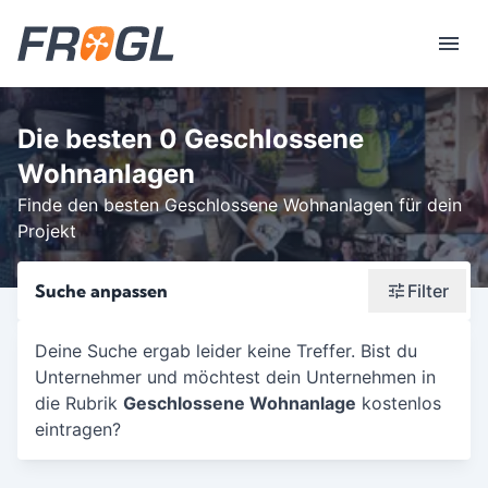
Die besten 0 Geschlossene
Wohnanlagen
Finde den besten Geschlossene Wohnanlagen für dein
Projekt
Suche anpassen
Filter
Wonach suchst du?
Deine Suche ergab leider keine Treffer. Bist du
Unternehmer und möchtest dein Unternehmen in
Stadt oder Postleitzahl
die Rubrik
Geschlossene Wohnanlage
kostenlos
Umkreis in Km
eintragen?
5
10
15
20
25
30