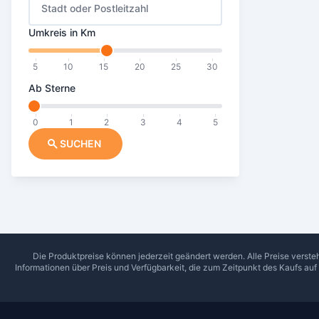
Stadt oder Postleitzahl
Umkreis in Km
5
10
15
20
25
30
Ab Sterne
0
1
2
3
4
5
SUCHEN
Die Produktpreise können jederzeit geändert werden. Alle Preise verste
Informationen über Preis und Verfügbarkeit, die zum Zeitpunkt des Kaufs au