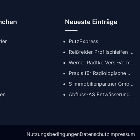
anchen
Neueste Einträge
ler
PutzExpress
Reißfelder Profilschleifen GmbH
Werner Radtke Vers.-Verm. GmbH
Praxis für Radiologische Diagnostik
S Immobilienpartner GmbH | Immobilienmakler Köln
gen
Abfluss-AS Entwässerungstechnik GmbH
Nutzungsbedingungen
Datenschutz
Impressum