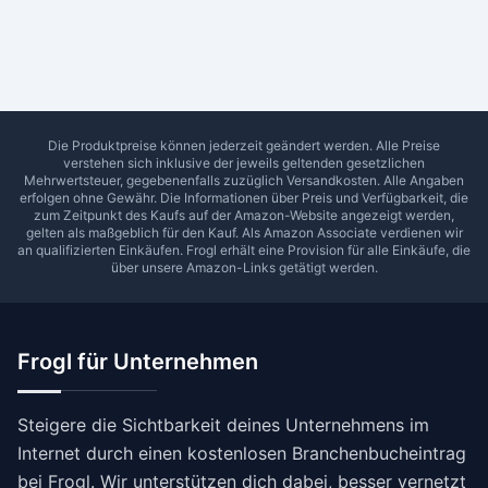
Ab Sterne
0
1
2
3
4
5
SUCHEN
Die Produktpreise können jederzeit geändert werden. Alle Preise
verstehen sich inklusive der jeweils geltenden gesetzlichen
Mehrwertsteuer, gegebenenfalls zuzüglich Versandkosten. Alle Angaben
erfolgen ohne Gewähr. Die Informationen über Preis und Verfügbarkeit, die
zum Zeitpunkt des Kaufs auf der Amazon-Website angezeigt werden,
gelten als maßgeblich für den Kauf. Als Amazon Associate verdienen wir
an qualifizierten Einkäufen.
Frogl
erhält eine Provision für alle Einkäufe, die
über unsere Amazon-Links getätigt werden.
Frogl für Unternehmen
Steigere die Sichtbarkeit deines Unternehmens im
Internet durch einen kostenlosen Branchenbucheintrag
bei Frogl. Wir unterstützen dich dabei, besser vernetzt