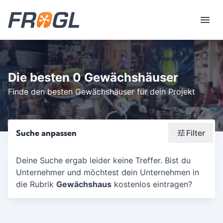
Die besten 0 Gewächshäuser
Finde den besten Gewächshäuser für dein Projekt
Suche anpassen
Filter
Wonach suchst du?
Deine Suche ergab leider keine Treffer. Bist du
Unternehmer und möchtest dein Unternehmen in
Stadt oder Postleitzahl
die Rubrik
Gewächshaus
kostenlos eintragen?
Umkreis in Km
5
10
15
20
25
30