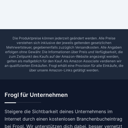
Ab Sterne
0
1
2
3
4
5
SUCHEN
Die Produktpreise können jederzeit geändert werden. Alle Preise
verstehen sich inklusive der jeweils geltenden gesetzlichen
Mehrwertsteuer, gegebenenfalls zuzüglich Versandkosten. Alle Angaben
erfolgen ohne Gewähr. Die Informationen über Preis und Verfügbarkeit, die
zum Zeitpunkt des Kaufs auf der Amazon-Website angezeigt werden,
gelten als maßgeblich für den Kauf. Als Amazon Associate verdienen wir
an qualifizierten Einkäufen.
Frogl
erhält eine Provision für alle Einkäufe, die
über unsere Amazon-Links getätigt werden.
Frogl für Unternehmen
Steigere die Sichtbarkeit deines Unternehmens im
Internet durch einen kostenlosen Branchenbucheintrag
bei Frogl. Wir unterstützen dich dabei, besser vernetzt