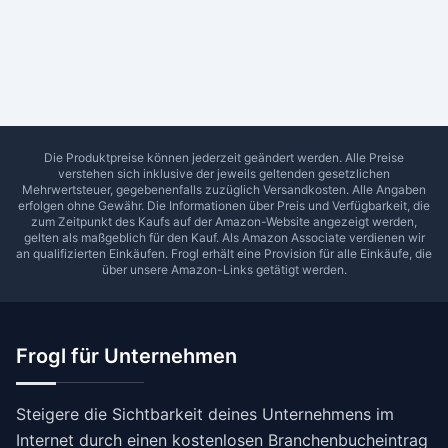
Ab Sterne
0
1
2
3
4
5
SUCHEN
Die Produktpreise können jederzeit geändert werden. Alle Preise
verstehen sich inklusive der jeweils geltenden gesetzlichen
Mehrwertsteuer, gegebenenfalls zuzüglich Versandkosten. Alle Angaben
erfolgen ohne Gewähr. Die Informationen über Preis und Verfügbarkeit, die
zum Zeitpunkt des Kaufs auf der Amazon-Website angezeigt werden,
gelten als maßgeblich für den Kauf. Als Amazon Associate verdienen wir
an qualifizierten Einkäufen.
Frogl
erhält eine Provision für alle Einkäufe, die
über unsere Amazon-Links getätigt werden.
Frogl für Unternehmen
Steigere die Sichtbarkeit deines Unternehmens im
Internet durch einen kostenlosen Branchenbucheintrag