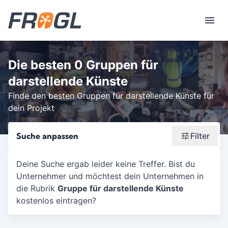
Die besten 0 Gruppen für
darstellende Künste
Finde den besten Gruppen für darstellende Künste für
dein Projekt
Suche anpassen
Filter
Wonach suchst du?
Deine Suche ergab leider keine Treffer. Bist du
Unternehmer und möchtest dein Unternehmen in
Stadt oder Postleitzahl
die Rubrik
Gruppe für darstellende Künste
Umkreis in Km
kostenlos eintragen?
5
10
15
20
25
30