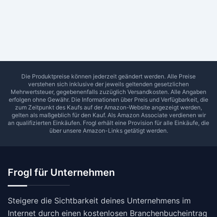
Ab Sterne
0
1
2
3
4
5
SUCHEN
Die Produktpreise können jederzeit geändert werden. Alle Preise
verstehen sich inklusive der jeweils geltenden gesetzlichen
Mehrwertsteuer, gegebenenfalls zuzüglich Versandkosten. Alle Angaben
erfolgen ohne Gewähr. Die Informationen über Preis und Verfügbarkeit, die
zum Zeitpunkt des Kaufs auf der Amazon-Website angezeigt werden,
gelten als maßgeblich für den Kauf. Als Amazon Associate verdienen wir
an qualifizierten Einkäufen.
Frogl
erhält eine Provision für alle Einkäufe, die
über unsere Amazon-Links getätigt werden.
Frogl für Unternehmen
Steigere die Sichtbarkeit deines Unternehmens im
Internet durch einen kostenlosen Branchenbucheintrag