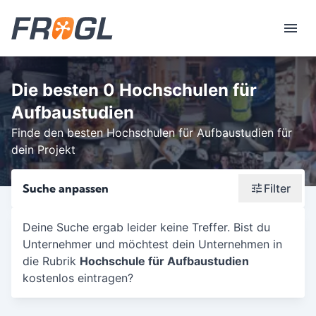
Die besten 0 Hochschulen für
Aufbaustudien
Finde den besten Hochschulen für Aufbaustudien für
dein Projekt
Suche anpassen
Filter
Wonach suchst du?
Deine Suche ergab leider keine Treffer. Bist du
Unternehmer und möchtest dein Unternehmen in
Stadt oder Postleitzahl
die Rubrik
Hochschule für Aufbaustudien
Umkreis in Km
kostenlos eintragen?
5
10
15
20
25
30