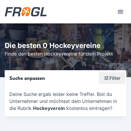
Die besten 0 Hockeyvereine
Finde den besten Hockeyvereine für dein Projekt
Suche anpassen
Filter
Wonach suchst du?
Deine Suche ergab leider keine Treffer. Bist du
Unternehmer und möchtest dein Unternehmen in
Stadt oder Postleitzahl
die Rubrik
Hockeyverein
kostenlos eintragen?
Umkreis in Km
5
10
15
20
25
30