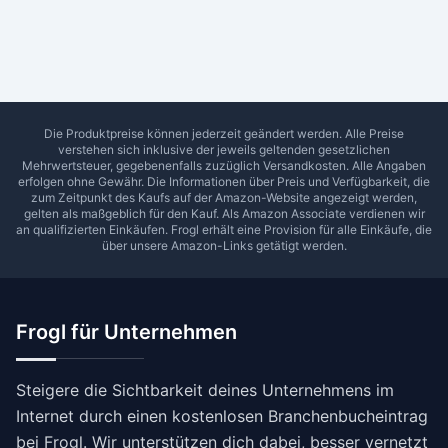
Ab Sterne
0
1
2
3
4
5
SUCHEN
Die Produktpreise können jederzeit geändert werden. Alle Preise
verstehen sich inklusive der jeweils geltenden gesetzlichen
Mehrwertsteuer, gegebenenfalls zuzüglich Versandkosten. Alle Angaben
erfolgen ohne Gewähr. Die Informationen über Preis und Verfügbarkeit, die
zum Zeitpunkt des Kaufs auf der Amazon-Website angezeigt werden,
gelten als maßgeblich für den Kauf. Als Amazon Associate verdienen wir
an qualifizierten Einkäufen.
Frogl
erhält eine Provision für alle Einkäufe, die
über unsere Amazon-Links getätigt werden.
Frogl für Unternehmen
Steigere die Sichtbarkeit deines Unternehmens im
Internet durch einen kostenlosen Branchenbucheintrag
bei Frogl. Wir unterstützen dich dabei, besser vernetzt