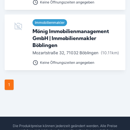
Keine Öffnungszeiten angegeben
Ab Sterne
0
1
2
3
4
5
Immobilienmakler
SUCHEN
Mönig Immobilienmanagement
GmbH | Immobilienmakler
Böblingen
Mozartstraße 32
,
71032
Böblingen
(10.11km)
Keine Öffnungszeiten angegeben
1
Die Produktpreise können jederzeit geändert werden. Alle Preise