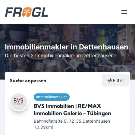
Immobilienmakler in Dettenhausen
Die besten 2 Immobilienmakler in Dettenhausen
Suche anpassen
Filter
Wonach suchst du?
Immobilienmakler
Stadt oder Postleitzahl
BVS Immobilien | RE/MAX
Immobilien Galerie - Tübingen
Umkreis in Km
Bahnhofstraße 9
,
72135
Dettenhausen
(0.39km)
5
10
15
20
25
30