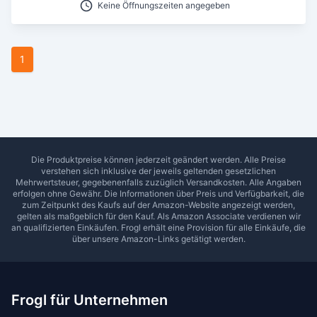
Keine Öffnungszeiten angegeben
Ab Sterne
0
1
2
3
4
5
1
SUCHEN
Die Produktpreise können jederzeit geändert werden. Alle Preise
verstehen sich inklusive der jeweils geltenden gesetzlichen
Mehrwertsteuer, gegebenenfalls zuzüglich Versandkosten. Alle Angaben
erfolgen ohne Gewähr. Die Informationen über Preis und Verfügbarkeit, die
zum Zeitpunkt des Kaufs auf der Amazon-Website angezeigt werden,
gelten als maßgeblich für den Kauf. Als Amazon Associate verdienen wir
an qualifizierten Einkäufen.
Frogl
erhält eine Provision für alle Einkäufe, die
über unsere Amazon-Links getätigt werden.
Frogl für Unternehmen