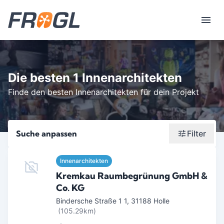
Die besten 1 Innenarchitekten
Finde den besten Innenarchitekten für dein Projekt
Suche anpassen
Filter
Wonach suchst du?
Innenarchitekten
Kremkau Raumbegrünung GmbH &
Stadt oder Postleitzahl
Co. KG
Umkreis in Km
Bindersche Straße 1 1
,
31188
Holle
(105.29km)
5
10
15
20
25
30